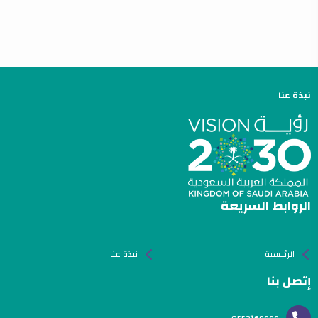
نبذة عنا
الروابط السريعة
الرئيسية
نبذة عنا
إتصل بنا
0552169888