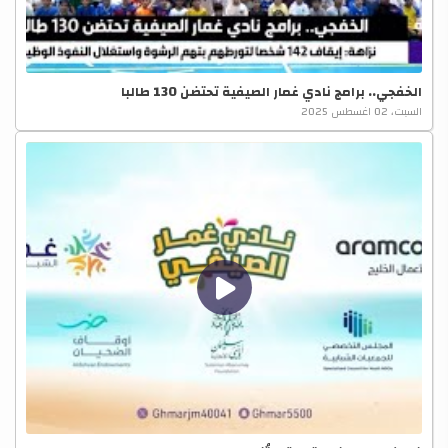
الخفجي.. برامج نادي غمار الصيفية تحتضن 130 طالبا
السبت، 02 اغسطس 2025