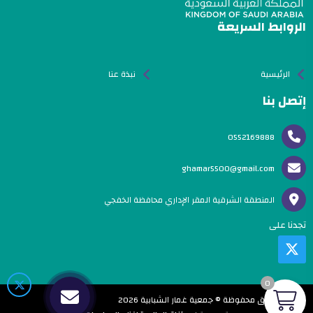
الروابط السريعة
الرئيسية
نبذة عنا
إتصل بنا
0552169888
ghamar5500@gmail.com
المنطقة الشرقية المقر الإداري محافظة الخفجي
تجدنا على
0
جميع الحقوق محفوظة © جمعية غمار الشبابية 2026